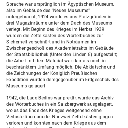
Sprache war ursprünglich im Ägyptischen Museum,
VORHABENARCHIV
also im Gebäude des "Neuen Museums"
untergebracht; 1924 wurde es aus Platzgründen in
AKTUELLES / VERANSTALTUNGEN
drei Magazinräume unter dem Dach des Museums
verlegt. Mit Beginn des Krieges im Herbst 1939
KONTAKT
wurden die Zettelkästen des Wörterbuches zur
Sicherheit verschnürt und in Noträumen im
Zwischengeschoß des Akademietrakts im Gebäude
der Staatsbibliothek (Unter den Linden 8) aufgestellt;
die Arbeit mit dem Material war damals noch in
beschränktem Umfang möglich. Die Abklatsche und
die Zeichnungen der Königlich Preußischen
Expedition wurden demgegenüber im Erdgeschoß des
Museums gelagert.
1942, die Lage Berlins war prekär, wurde das Archiv
des Wörterbuches in ein Salzbergwerk ausgelagert,
wo es das Ende des Krieges weitgehend ohne
Verluste überdauerte. Nur zwei Zettelkästen gingen
verloren und konnten nach dem Kriege aus dem