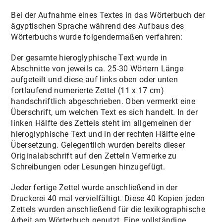
VORHABENARCHIV
Bei der Aufnahme eines Textes in das Wörterbuch der
ägyptischen Sprache während des Aufbaus des
AKTUELLES / VERANSTALTUNGEN
Wörterbuchs wurde folgendermaßen verfahren:
KONTAKT
Der gesamte hieroglyphische Text wurde in
Abschnitte von jeweils ca. 25-30 Wörtern Länge
aufgeteilt und diese auf links oben oder unten
fortlaufend numerierte Zettel (11 x 17 cm)
handschriftlich abgeschrieben. Oben vermerkt eine
Überschrift, um welchen Text es sich handelt. In der
linken Hälfte des Zettels steht im allgemeinen der
hieroglyphische Text und in der rechten Hälfte eine
Übersetzung. Gelegentlich wurden bereits dieser
Originalabschrift auf den Zetteln Vermerke zu
Schreibungen oder Lesungen hinzugefügt.
Jeder fertige Zettel wurde anschließend in der
Druckerei 40 mal vervielfältigt. Diese 40 Kopien jeden
Zettels wurden anschließend für die lexikographische
Arbeit am Wörterbuch genutzt. Eine vollständige